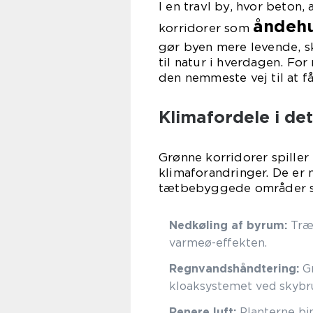
I en travl by, hvor beton,
åndehu
korridorer som
gør byen mere levende, s
til natur i hverdagen. Fo
den nemmeste vej til at få
Klimafordele i de
Grønne korridorer spille
klimaforandringer. De er 
tætbebyggede områder st
Nedkøling af byrum:
Træe
varmeø-effekten.
Regnvandshåndtering:
Gr
kloaksystemet ved skybr
Renere luft:
Planterne bin