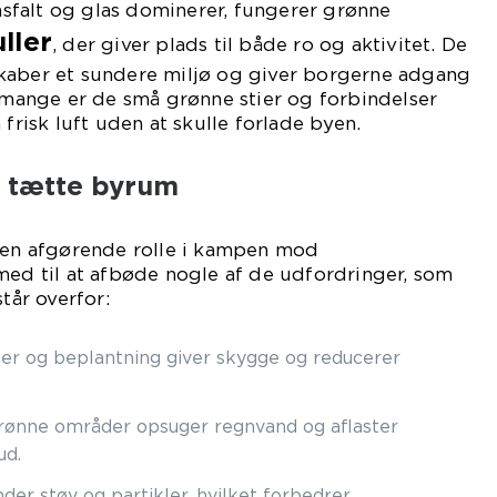
 asfalt og glas dominerer, fungerer grønne
ller
, der giver plads til både ro og aktivitet. De
kaber et sundere miljø og giver borgerne adgang
r mange er de små grønne stier og forbindelser
 frisk luft uden at skulle forlade byen.
t tætte byrum
r en afgørende rolle i kampen mod
med til at afbøde nogle af de udfordringer, som
år overfor:
r og beplantning giver skygge og reducerer
ønne områder opsuger regnvand og aflaster
ud.
der støv og partikler, hvilket forbedrer