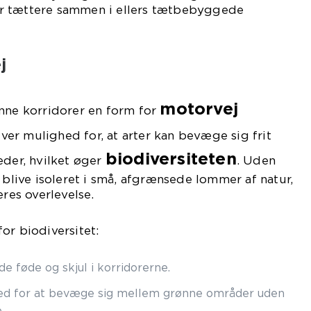
r tættere sammen i ellers tætbebyggede
j
motorvej
ønne korridorer en form for
iver mulighed for, at arter kan bevæge sig frit
biodiversiteten
eder, hvilket øger
. Uden
 blive isoleret i små, afgrænsede lommer af natur,
eres overlevelse.
or biodiversitet:
de føde og skjul i korridorerne.
ed for at bevæge sig mellem grønne områder uden
.