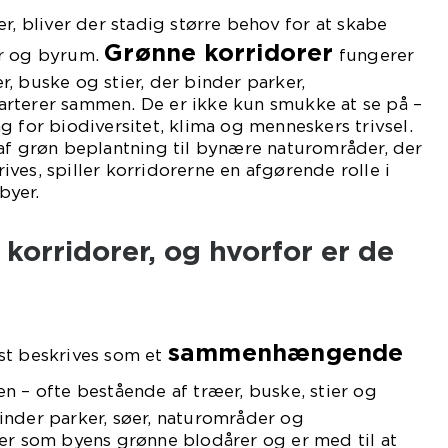
r, bliver der stadig større behov for at skabe
Grønne korridorer
ur og byrum.
fungerer
, buske og stier, der binder parker,
rterer sammen. De er ikke kun smukke at se på –
g for biodiversitet, klima og menneskers trivsel.
af grøn beplantning til bynære naturområder, der
trives, spiller korridorerne en afgørende rolle i
byer.
korridorer, og hvorfor er de
sammenhængende
st beskrives som et
en – ofte bestående af træer, buske, stier og
inder parker, søer, naturområder og
er som byens grønne blodårer og er med til at