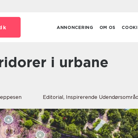
dk
ANNONCERING
OM OS
COOKI
Jeppesen
Editorial
,
Inspirerende Udendørsområ