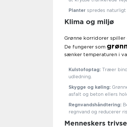
Planter
spredes naturligt v
Klima og miljø
Grønne korridorer spiller o
grønn
De fungerer som
sænker temperaturen i va
Kulstofoptag:
Træer bind
udledning.
Skygge og køling:
Grønne
asfalt og beton ellers ho
Regnvandshåndtering:
Be
regnvand og reducerer ri
Menneskers trivse