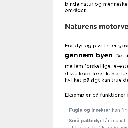
binde natur og menneske
områder.
Naturens motorve
For dyr og planter er gr
gennem byen
. De g
mellem forskellige levest
disse korridorer kan arter
hvilket på sigt kan true d
Eksempler på funktioner f
Fugle og insekter
kan fin
Små pattedyr
får muligh
at krydse trafikerede veje