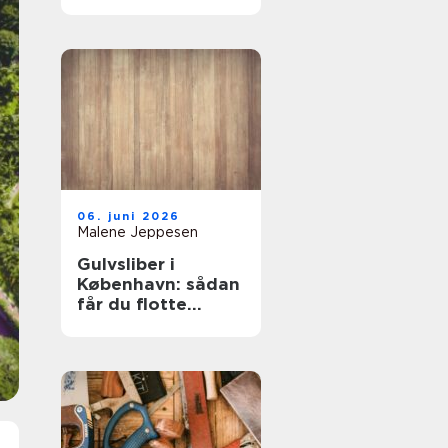
mest for pengene?
06. juni 2026
Malene Jeppesen
Gulvsliber i
København: sådan
får du flotte
trægulve igen