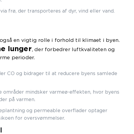
ia frø, der transporteres af dyr, vind eller vand.
gså en vigtig rolle i forhold til klimaet i byen.
e lunger
, der forbedrer luftkvaliteten og
rme perioder.
er CO og bidrager til at reducere byens samlede
 områder mindsker varmeø-effekten, hvor byens
lder på varmen.
plantning og permeable overflader optager
sikoen for oversvømmelser.
l