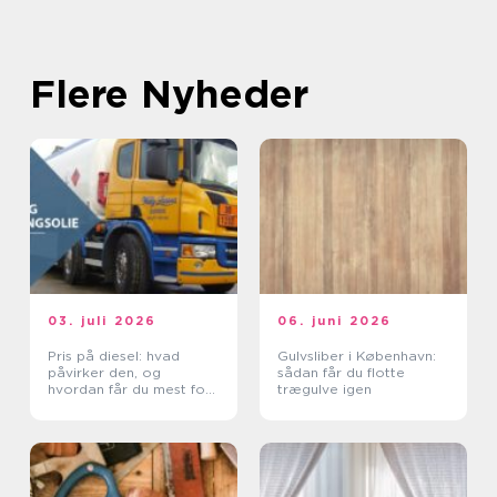
Flere Nyheder
03. juli 2026
06. juni 2026
Pris på diesel: hvad
Gulvsliber i København:
påvirker den, og
sådan får du flotte
hvordan får du mest for
trægulve igen
pengene?