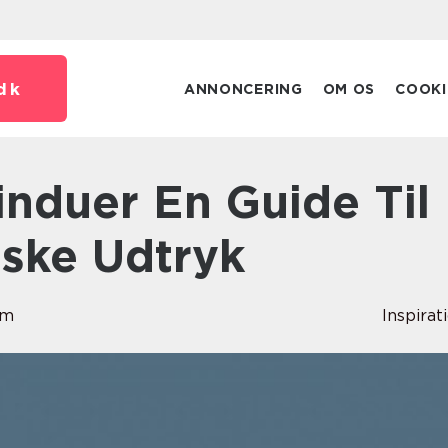
dk
ANNONCERING
OM OS
COOKI
iske Udtryk
lm
Inspirat