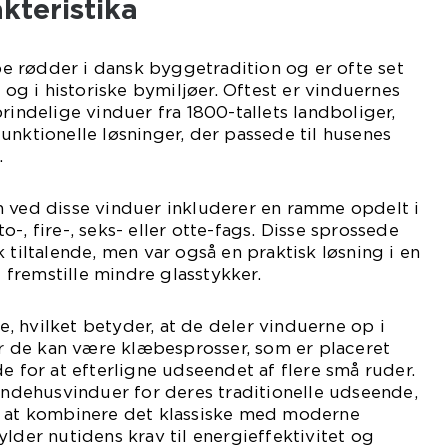
kteristika
 rødder i dansk byggetradition og er ofte set
g i historiske bymiljøer. Oftest er vinduernes
rindelige vinduer fra 1800-tallets landboliger,
unktionelle løsninger, der passede til husenes
.
n ved disse vinduer inkluderer en ramme opdelt i
-, fire-, seks- eller otte-fags. Disse sprossede
 tiltalende, men var også en praktisk løsning i en
t fremstille mindre glasstykker.
 hvilket betyder, at de deler vinduerne op i
ler de kan være klæbesprosser, som er placeret
e for at efterligne udseendet af flere små ruder.
dehusvinduer for deres traditionelle udseende,
r at kombinere det klassiske med moderne
ylder nutidens krav til energieffektivitet og