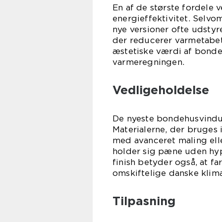
En af de største fordel
energieffektivitet. Selvo
nye versioner ofte udstyr
der reducerer varmetabet
æstetiske værdi af bond
varmeregningen.
Vedligeholdelse
De nyeste bondehusvinduer
Materialerne, der bruges 
med avanceret maling elle
holder sig pæne uden hyp
finish betyder også, at f
omskiftelige danske klima
Tilpasning