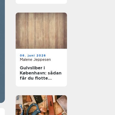
mest for pengene?
06. juni 2026
Malene Jeppesen
Gulvsliber i
København: sådan
får du flotte
trægulve igen