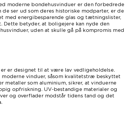
e ved moderne bondehusvinduer er den forbedrede
m de ser ud som deres historiske modparter, er de
et med energibesparende glas og tætningslister,
. Dette betyder, at boligejere kan nyde den
ehusvinduer, uden at skulle gå på kompromis med
 er designet til at være lav vedligeholdelse.
i moderne vinduer, såsom kvalitetstræ beskyttet
r metaller som aluminium, sikrer, at vinduerne
pig opfriskning. UV-bestandige materialer og
arver og overflader modstår tidens tand og det
.