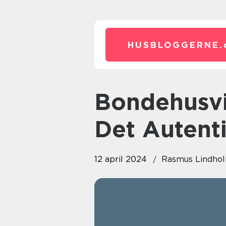
HUSBLOGGERNE.
Bondehusvinduer En Guide Til
Det Autent
12 april 2024
Rasmus Lindho