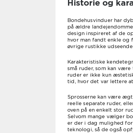
Historie og kara
Bondehusvinduer har dybe
på ældre landejendomme o
design inspireret af de op
hvor man fandt enkle og f
øvrige rustikke udseende
Karakteristiske kendeteg
små ruder, som kan være to
ruder er ikke kun æstetisk
tid, hvor det var lettere a
Sprosserne kan være ægte,
reelle separate ruder, el
oven på en enkelt stor rud
Selvom mange vælger bon
er der i dag mulighed fo
teknologi, så de også opf