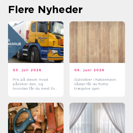
Flere Nyheder
03. juli 2026
06. juni 2026
Pris på diesel: hvad
Gulvsliber i København:
påvirker den, og
sådan får du flotte
hvordan får du mest for
trægulve igen
pengene?