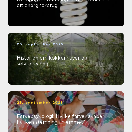
dit energiforbrug
26. september 2025
Historien om køkkenhaver og
selvforsyning
25. september 2025
Farvepsykologi: Hvilke farver skaber
hvilken stemning i hjemmet?