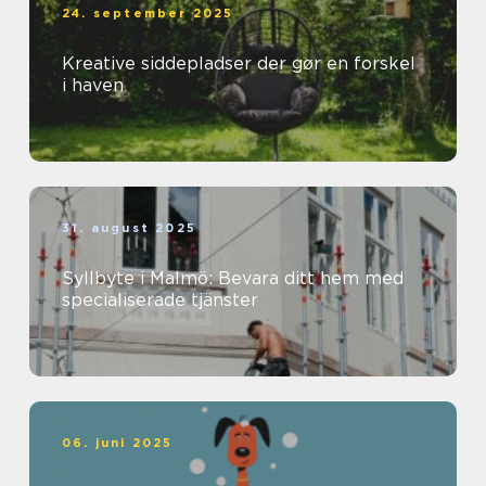
24. september 2025
Kreative siddepladser der gør en forskel
i haven
31. august 2025
Syllbyte i Malmö: Bevara ditt hem med
specialiserade tjänster
06. juni 2025