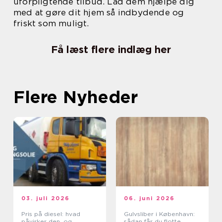
uforpligtende tilbud. Lad dem hjælpe dig
med at gøre dit hjem så indbydende og
friskt som muligt.
Få læst flere indlæg her
Flere Nyheder
03. juli 2026
06. juni 2026
Pris på diesel: hvad
Gulvsliber i København:
påvirker den, og
sådan får du flotte