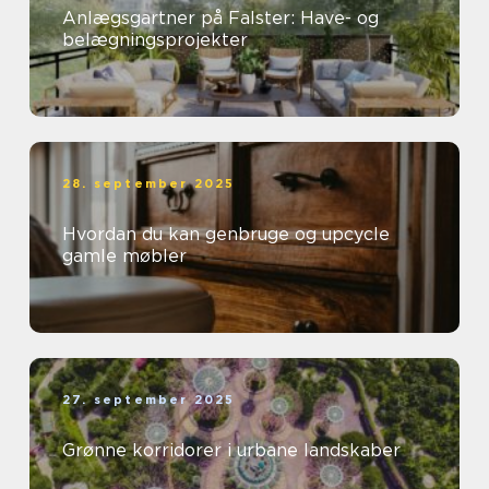
Anlægsgartner på Falster: Have- og
belægningsprojekter
28. september 2025
Hvordan du kan genbruge og upcycle
gamle møbler
27. september 2025
Grønne korridorer i urbane landskaber