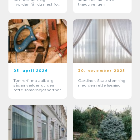
hvordan får du mest for
trægulve igen
pengene?
05. april 2026
30. november 2025
Tømrerfirma aalborg
Gardiner: Skab stemning
sådan vælger du den
med den rette løsning
rette samarbejdspartner