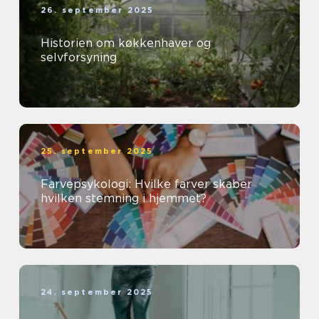
26. september 2025
Historien om køkkenhaver og
selvforsyning
25. september 2025
Farvepsykologi: Hvilke farver skaber
hvilken stemning i hjemmet?
24. september 2025