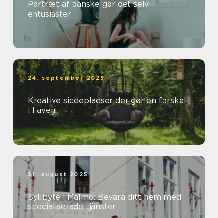
Portræt af danske gør det selv-
entusiaster
24. september 2025
Kreative siddepladser der gør en forskel
i haven
31. august 2025
Syllbyte i Malmö: Bevara ditt hem med
specialiserade tjänster