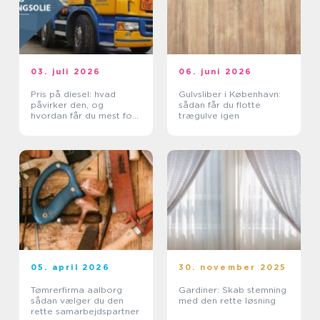
03. juli 2026
06. juni 2026
Pris på diesel: hvad
Gulvsliber i København:
påvirker den, og
sådan får du flotte
hvordan får du mest for
trægulve igen
pengene?
05. april 2026
30. november 2025
Tømrerfirma aalborg
Gardiner: Skab stemning
sådan vælger du den
med den rette løsning
rette samarbejdspartner