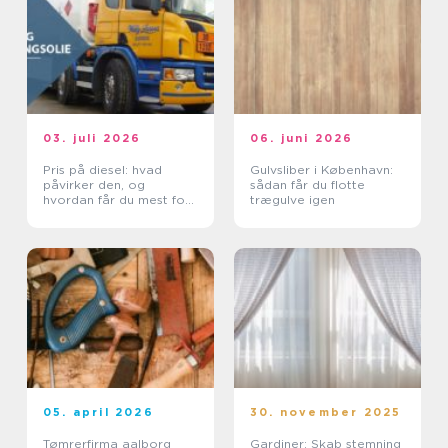
03. juli 2026
06. juni 2026
Pris på diesel: hvad
Gulvsliber i København:
påvirker den, og
sådan får du flotte
hvordan får du mest for
trægulve igen
pengene?
05. april 2026
30. november 2025
Tømrerfirma aalborg
Gardiner: Skab stemning