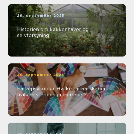
26. september 2025
Historien om køkkenhaver og
selvforsyning
25. september 2025
Farvepsykologi: Hvilke farver skaber
hvilken stemning i hjemmet?
24. september 2025