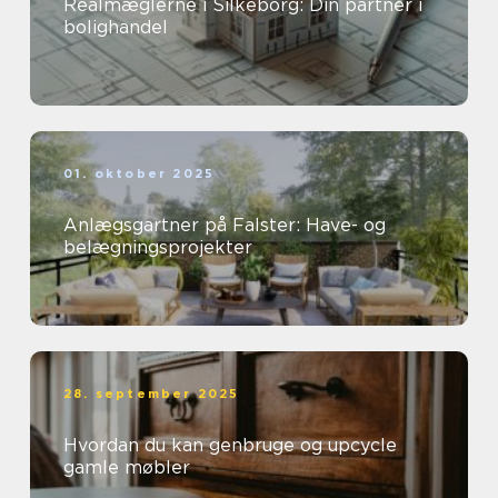
Realmæglerne i Silkeborg: Din partner i
bolighandel
01. oktober 2025
Anlægsgartner på Falster: Have- og
belægningsprojekter
28. september 2025
Hvordan du kan genbruge og upcycle
gamle møbler