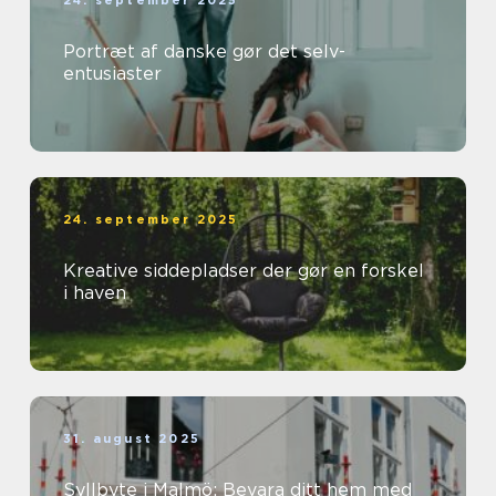
Portræt af danske gør det selv-
entusiaster
24. september 2025
Kreative siddepladser der gør en forskel
i haven
31. august 2025
Syllbyte i Malmö: Bevara ditt hem med